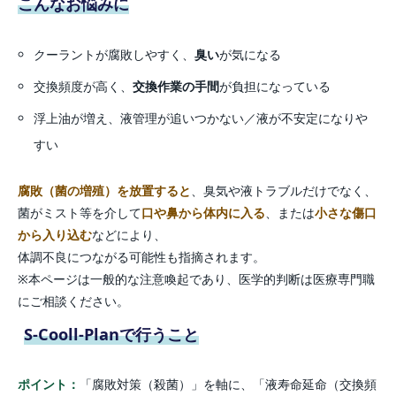
こんなお悩みに
クーラントが腐敗しやすく、
臭い
が気になる
交換頻度が高く、
交換作業の手間
が負担になっている
浮上油が増え、液管理が追いつかない／液が不安定になりや
すい
腐敗（菌の増殖）を放置すると
、臭気や液トラブルだけでなく、
菌がミスト等を介して
口や鼻から体内に入る
、または
小さな傷口
から入り込む
などにより、
体調不良につながる可能性も指摘されます。
※本ページは一般的な注意喚起であり、医学的判断は医療専門職
にご相談ください。
S-Cooll-Planで行うこと
ポイント：
「腐敗対策（殺菌）」を軸に、「液寿命延命（交換頻