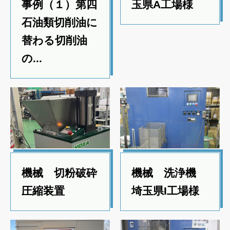
事例（１）第四
玉県A工場様
石油類切削油に
替わる切削油
の...
機械 切粉破砕
機械 洗浄機
圧縮装置
埼玉県I工場様